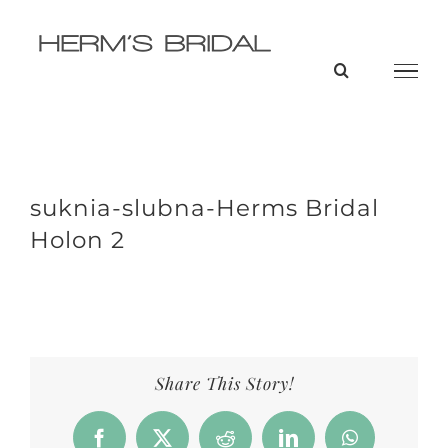
Przejdź
do
zawartości
suknia-slubna-Herms Bridal
Holon 2
Share This Story!
Facebook
X
Reddit
LinkedIn
WhatsApp