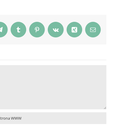
pp
Telegram
Tumblr
Pinterest
Vk
Xing
Email