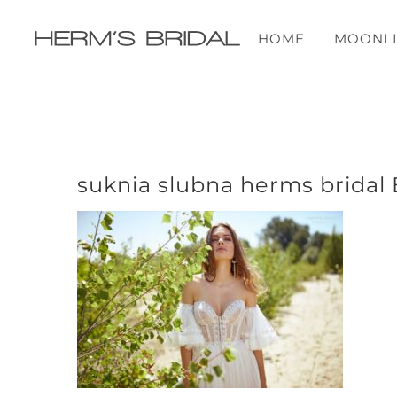
Przejdź
do
HOME
MOONLI
zawartości
suknia slubna herms bridal