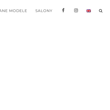
FB
IG
ANE MODELE
SALONY