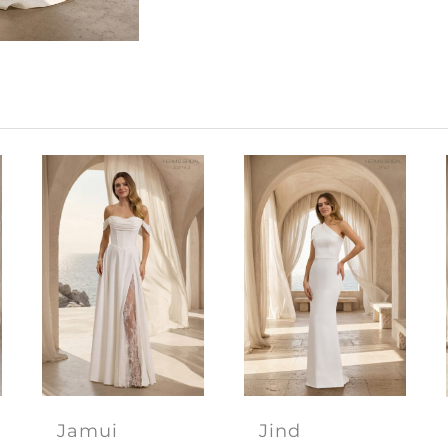
Jamui
Jind