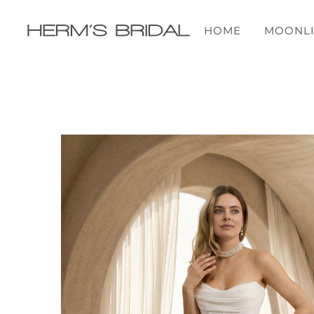
Przejdź
do
HOME
MOONLI
zawartości