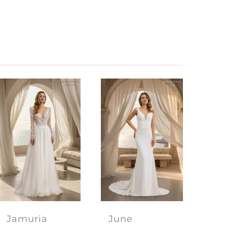
Jamuria
June