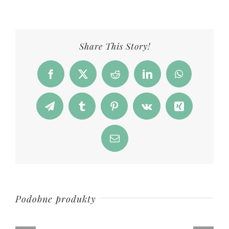
Share This Story!
Facebook
X
Reddit
LinkedIn
WhatsApp
Telegram
Tumblr
Pinterest
Vk
Xing
Email
Podobne produkty